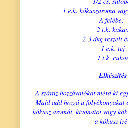
1/2 cs. sütőp
1 e.k. kókuszaroma vag
A felébe:
2 t.k. kaka
2-3 dkg reszelt é
1 e.k. tej
1 t.k. cuko
Elkészítés
A száraz hozzávalókat mérd ki egy
Majd add hozzá a folyékonyakat és
kókusz aromát, kivonatot vagy kók
a kókusz ízé