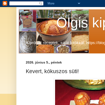
Olgis ki
Kipróbált receptek, saját fotókkal. https://b
2026. június 5., péntek
Kevert, kókuszos süti!