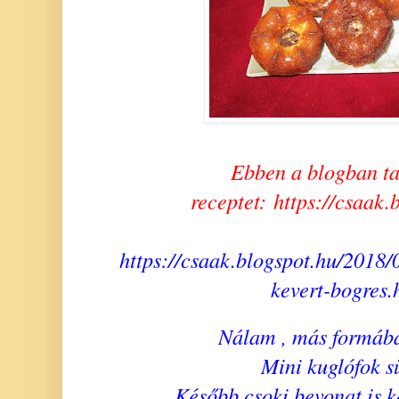
Ebben a blogban ta
receptet:
https://csaak.
https://csaak.blogspot.hu/2018/
kevert-bogres.
Nálam , más formába
Mini kuglófok s
Később csoki bevonat is ke