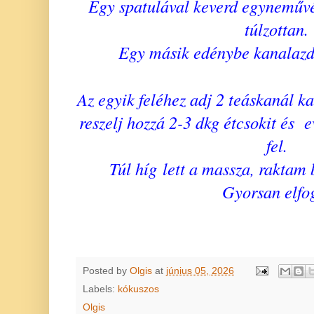
Egy spatulával keverd egyneművé 
túlzottan.
Egy másik edénybe kanalazd 
Az egyik feléhez adj 2 teáskanál k
reszelj hozzá 2-3 dkg étcsokit és e
fel.
Túl híg lett a massza, raktam b
Gyorsan elfo
Posted by
Olgis
at
június 05, 2026
Labels:
kókuszos
Olgis