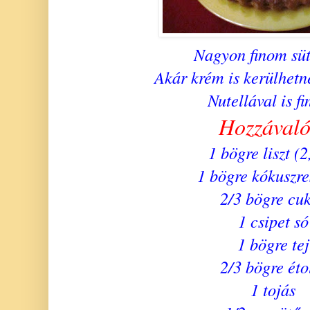
Nagyon finom sü
Akár krém is kerülhetn
Nutellával is f
Hozzával
1 bögre liszt (2
1 bögre kókuszre
2/3 bögre cu
1 csipet só
1 bögre tej
2/3 bögre éto
1 tojás